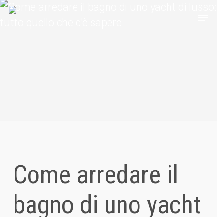
Skip
Men
to
main
content
Come arredare il
bagno di uno yacht