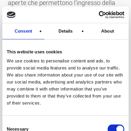
aperte che permettono l’ingresso della
luce del sole, potrebbe non esserci la
necessità di introdurre grandi e potenti
illuminazioni.
Consent
Details
About
Un elemento sempre apprezzato è il
This website uses cookies
dimmer
: un regolatore di intensità che
We use cookies to personalise content and ads, to
permette di creare nuove possibilità di
provide social media features and to analyse our traffic.
We also share information about your use of our site with
illuminazione degli ambienti.
our social media, advertising and analytics partners who
may combine it with other information that you’ve
Si tratta di un apparecchio che permette
provided to them or that they’ve collected from your use
of their services.
di
regolare la potenza elettrica
e per
questo, oltre ad essere
utile per creare
Consent
ambienti caldi e accoglienti, permette
Necessary
Selection