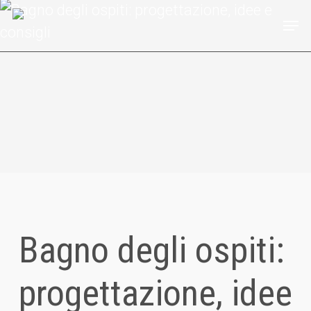
Skip
Men
to
main
content
Bagno degli ospiti:
progettazione, idee