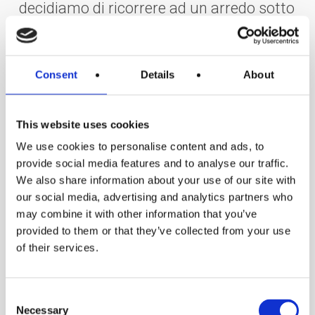
decidiamo di ricorrere ad un arredo sotto
di esso, il suggerimento è quello di
scegliere un disegno non propriamente
da bagno
, ma utilizzare una
Consent
Details
About
composizione che, in linea con lo stile
generale che abbiamo scelto,
dia un look
This website uses cookies
da piccolo salottino
.
We use cookies to personalise content and ads, to
provide social media features and to analyse our traffic.
We also share information about your use of our site with
Oppure un’idea poco costosa ma di
our social media, advertising and analytics partners who
grande fascino potrebbe essere quella di
may combine it with other information that you’ve
provided to them or that they’ve collected from your use
rinnovare una vecchia credenza o una
of their services.
consolle, convertendola in zona lavabo,
posizionando sopra di essa una bacinella
Consent
da appoggio con rubinetteria a parete.
Necessary
Selection