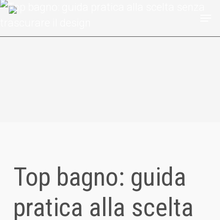
Skip
Men
to
Clos
main
Men
content
Top bagno: guida
pratica alla scelta