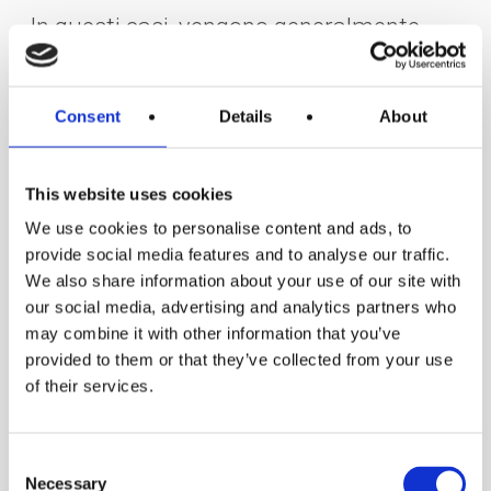
In questi casi, vengono generalmente
preferiti
i rivestimenti in Gres
Ultrasottile
: lastre di bassissimo
Consent
Details
About
spessore che riescono a coniugare i
vantaggi tipici del materiale (elevata
This website uses cookies
resistenza a graffi, usura e abrasioni,
We use cookies to personalise content and ads, to
facilità di pulizia, versatilità stilistica) con
provide social media features and to analyse our traffic.
un design dal forte appeal
We also share information about your use of our site with
contemporaneo
.
our social media, advertising and analytics partners who
may combine it with other information that you’ve
provided to them or that they’ve collected from your use
Il Gres consente la massima
of their services.
personalizzazione in formato,
dimensioni, tonalità e
finiture
:
Consent
scegliendo una nuance calda nei colori
Necessary
Selection