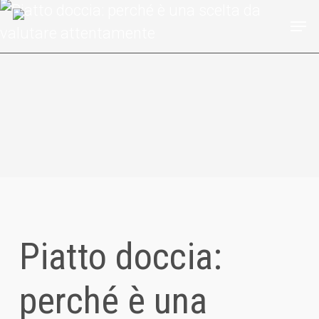
Skip
Men
to
main
content
Piatto doccia:
perché è una