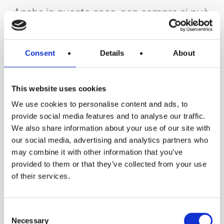
Anche in questo caso, non sempre si può
dare ascolto solo alle preferenze
stilistiche o ai gusti personali.
Consent
Details
About
A volte, infatti, la soluzione filo
This website uses cookies
pavimento non è percorribile perché
We use cookies to personalise content and ads, to
manca lo spazio necessario per lo
provide social media features and to analyse our traffic.
scarico.
We also share information about your use of our site with
our social media, advertising and analytics partners who
may combine it with other information that you’ve
Ma cos’è un piatto doccia filo
provided to them or that they’ve collected from your use
pavimento?
Il piatto doccia si definisce
of their services.
“filo pavimento” quando viene installato
alla stessa altezza del pavimento. A
Consent
livello visivo, non vedremo il tipico
Necessary
Selection